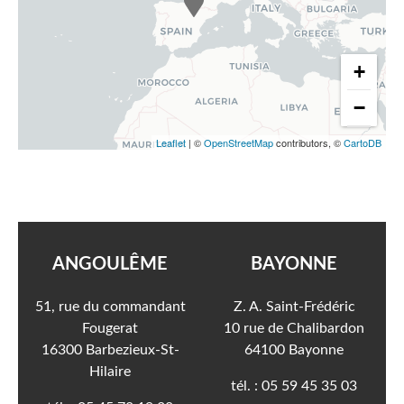
+
−
Leaflet
| ©
OpenStreetMap
contributors, ©
CartoDB
ANGOULÊME
BAYONNE
51, rue du commandant
Z. A. Saint-Frédéric
Fougerat
10 rue de Chalibardon
16300 Barbezieux-St-
64100 Bayonne
Hilaire
05 59 45 35 03